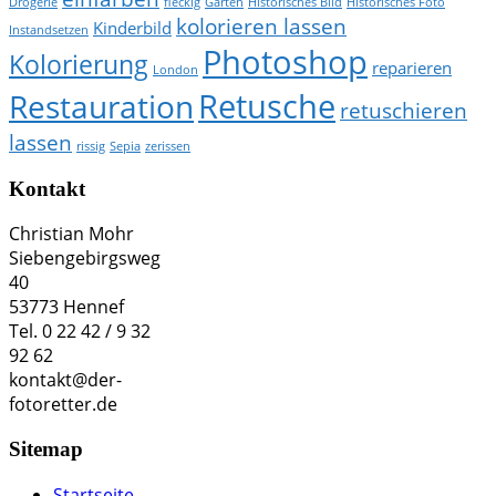
Drogerie
fleckig
Garten
Historisches Bild
Historisches Foto
kolorieren lassen
Kinderbild
Instandsetzen
Photoshop
Kolorierung
reparieren
London
Retusche
Restauration
retuschieren
lassen
rissig
Sepia
zerissen
Kontakt
Christian Mohr
Siebengebirgsweg
40
53773 Hennef
Tel. 0 22 42 / 9 32
92 62
kontakt@der-
fotoretter.de
Sitemap
Startseite